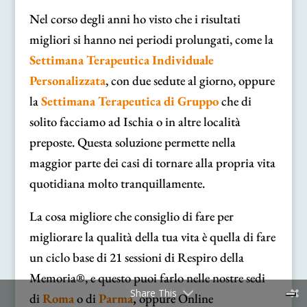
Nel corso degli anni ho visto che i risultati
migliori si hanno nei periodi prolungati, come la
Settimana Terapeutica Individuale
Personalizzata
, con due sedute al giorno, oppure
la
Settimana Terapeutica di Gruppo
che di
solito facciamo ad Ischia o in altre località
preposte. Questa soluzione permette nella
maggior parte dei casi di tornare alla propria vita
quotidiana molto tranquillamente.
La cosa migliore che consiglio di fare per
migliorare la qualità della tua vita è quella di fare
un ciclo base di 21 sessioni di Respiro della
Memoria®, e questo puoi farlo nelle nostre sedi
Share This
di
Roma
o di
Parma
,
oppure Online