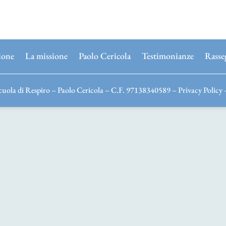
ione
La missione
Paolo Cericola
Testimonianze
Rasse
uola di Respiro – Paolo Cericola – C.F. 97138340589 –
Privacy Policy