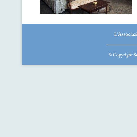
L’Associaz
© Copyright Sc