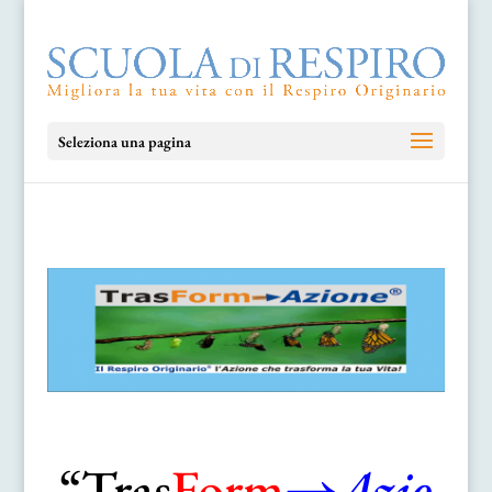
Seleziona una pagina
“Tras
Form
→
Azio