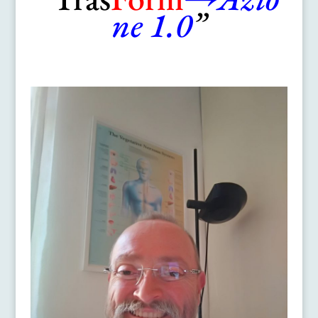
ne 1.0
”