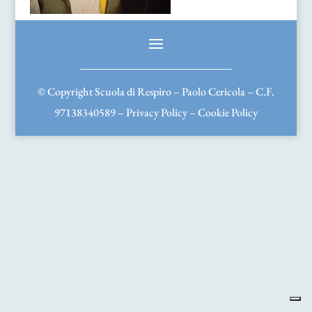
© Copyright Scuola di Respiro – Paolo Cericola – C.F.
97138340589 –
Privacy Policy
–
Cookie Policy