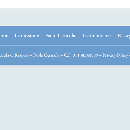
ione
La missione
Paolo Cericola
Testimonianze
Rasse
uola di Respiro – Paolo Cericola – C.F. 97138340589 –
Privacy Policy