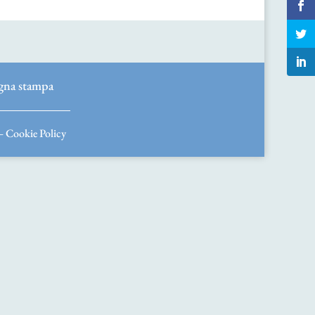
gna stampa
–
Cookie Policy