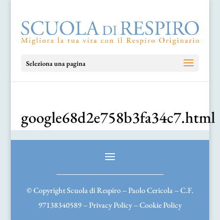
Seleziona una pagina
google68d2e758b3fa34c7.html
© Copyright Scuola di Respiro – Paolo Cericola – C.F.
97138340589 –
Privacy Policy
–
Cookie Policy