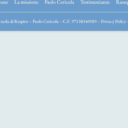
ione
La missione
Paolo Cericola
Testimonianze
Rasse
uola di Respiro – Paolo Cericola – C.F. 97138340589 –
Privacy Policy