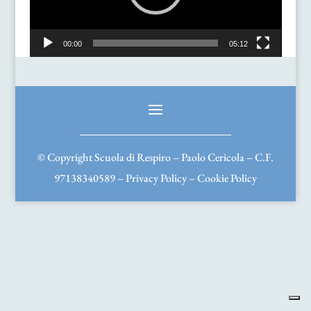
00:00
05:12
© Copyright Scuola di Respiro – Paolo Cericola – C.F.
97138340589 –
Privacy Policy
–
Cookie Policy