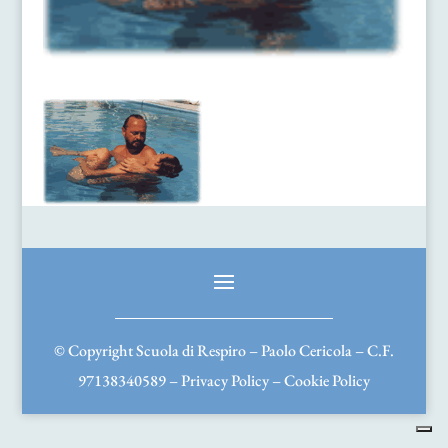
© Copyright Scuola di Respiro – Paolo Cericola – C.F.
97138340589 –
Privacy Policy
–
Cookie Policy