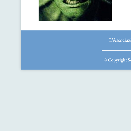
L’Associaz
© Copyright Sc