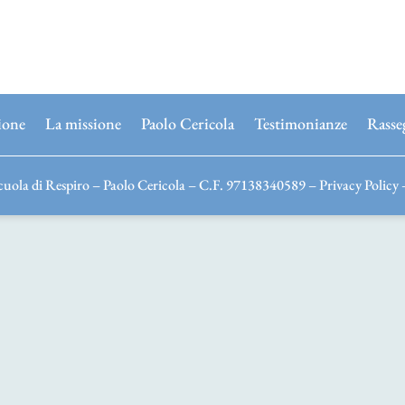
ione
La missione
Paolo Cericola
Testimonianze
Rasse
uola di Respiro – Paolo Cericola – C.F. 97138340589 –
Privacy Policy