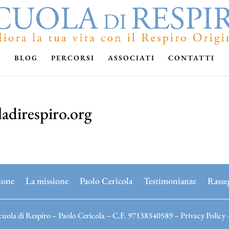
BLOG
PERCORSI
ASSOCIATI
CONTATTI
adirespiro.org
ione
La missione
Paolo Cericola
Testimonianze
Rasse
uola di Respiro – Paolo Cericola – C.F. 97138340589 –
Privacy Policy